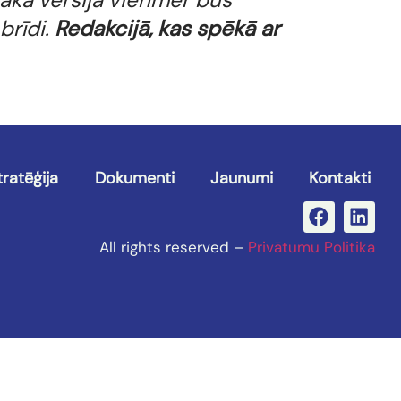
brīdi.
Redakcijā, kas spēkā ar
tratēģija
Dokumenti
Jaunumi
Kontakti
All rights reserved –
Privātumu Politika