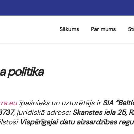
Sākums
Par mums
St
a politika
ra.eu
īpašnieks un uzturētājs ir
SIA “Balti
3737
, juridiskā adrese:
Skanstes iela 25, R
ilstoši
Vispārīgajai datu aizsardzības regu