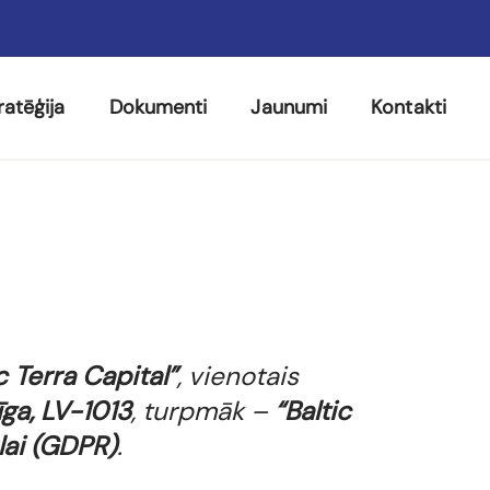
ratēģija
Dokumenti
Jaunumi
Kontakti
c Terra Capital”
, vienotais
īga, LV-1013
, turpmāk –
“Baltic
lai (GDPR)
.