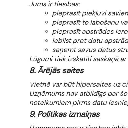
Jums ir tiesības:
pieprasīt piekļuvi savi
pieprasīt to labošanu va
pieprasīt apstrādes ier
iebilst pret datu apstrā
saņemt savus datus stru
Lūgumi tiek izskatīti saskaņā a
8. Ārējās saites
Vietnē var būt hipersaites uz
Uzņēmums nav atbildīgs par šo v
noteikumiem pirms datu iesnie
9. Politikas izmaiņas
Uzņēmums patur tiesības jebkurā