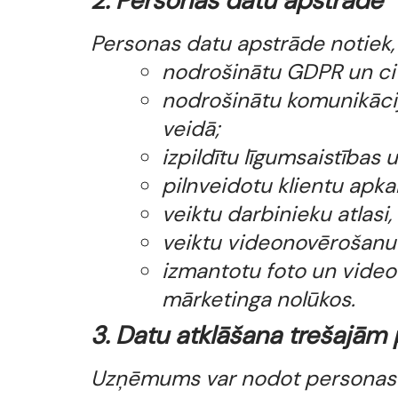
2. Personas datu apstrāde
Personas datu apstrāde notiek, l
nodrošinātu GDPR un cit
nodrošinātu komunikācij
veidā;
izpildītu līgumsaistība
pilnveidotu klientu apk
veiktu darbinieku atlas
veiktu videonovērošanu
izmantotu foto un vid
mārketinga nolūkos.
3. Datu atklāšana trešajā
Uzņēmums var nodot personas d