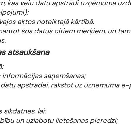
m, kas veic datu apstrādi uzņēmuma uzd
lpojumi);
ajos aktos noteiktajā kārtībā.
antot šos datus citiem mērķiem, un tām 
s.
nas atsaukšana
ā:
a informācijas saņemšanas;
datu apstrādei, rakstot uz uzņēmuma e-pa
sīkdatnes, lai:
bību un uzlabotu lietošanas pieredzi;