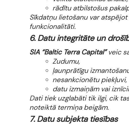
rādītu atbilstošus paka
Sīkdatņu lietošanu var atspējot
funkcionalitāti.
6. Datu integritāte un drošī
SIA “Baltic Terra Capital”
veic sa
Zudumu,
ļaunprātīgu izmantošanu
nesankcionētu piekļuvi,
datu izmaiņām vai iznīc
Dati tiek uzglabāti tik ilgi, ci
noteiktā termiņa beigām.
7. Datu subjekta tiesības