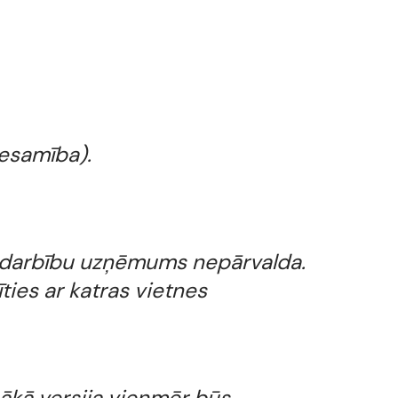
nesamība).
u darbību uzņēmums nepārvalda.
ties ar katras vietnes
nākā versija vienmēr būs