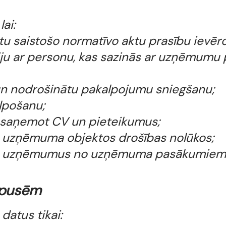
ai:
u saistošo normatīvo aktu prasību ievēr
u ar personu, kas sazinās ar uzņēmumu pa
s un nodrošinātu pakalpojumu sniegšanu;
alpošanu;
i, saņemot CV un pieteikumus;
 uzņēmuma objektos drošības nolūkos;
eo uzņēmumus no uzņēmuma pasākumiem 
m pusēm
atus tikai: