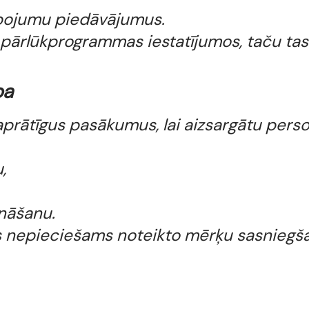
lpojumu piedāvājumus.
 pārlūkprogrammas iestatījumos, taču tas
ba
prātīgus pasākumus, lai aizsargātu perso
,
ināšanu.
k tas nepieciešams noteikto mērķu sasniegš