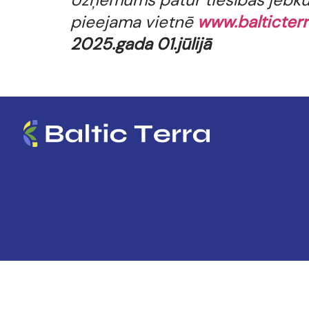
pieejama vietnē
www.balticterr
2025.gada 01.jūlijā