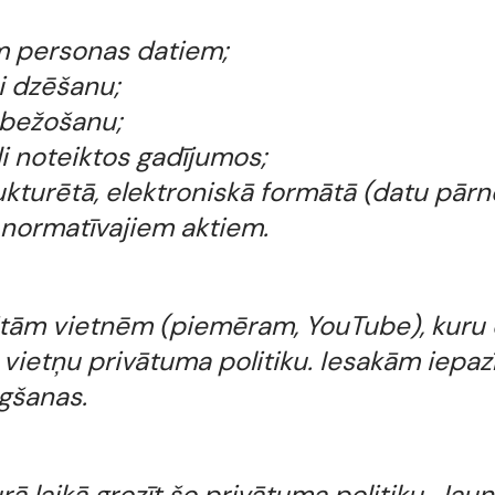
em personas datiem;
i dzēšanu;
obežošanu;
di noteiktos gadījumos;
kturētā, elektroniskā formātā (datu pār
r normatīvajiem aktiem.
 citām vietnēm (piemēram, YouTube), kur
ietņu privātuma politiku. Iesakām iepazī
gšanas.
 laikā grozīt šo privātuma politiku. Jau