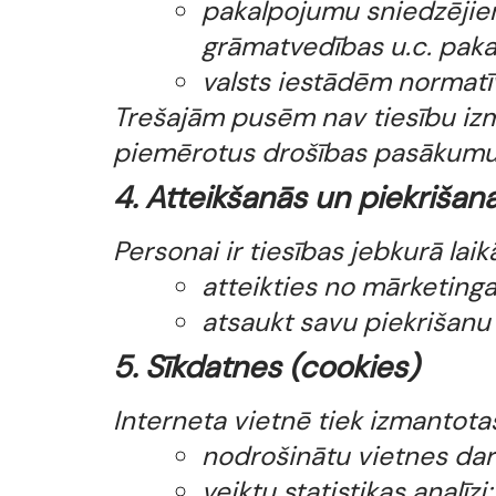
pakalpojumu sniedzējie
grāmatvedības u.c. paka
valsts iestādēm normatīv
Trešajām pusēm nav tiesību izm
piemērotus drošības pasākumu
4. Atteikšanās un piekriša
Personai ir tiesības jebkurā laik
atteikties no mārketing
atsaukt savu piekrišanu 
5. Sīkdatnes (cookies)
Interneta vietnē tiek izmantotas 
nodrošinātu vietnes dar
veiktu statistikas analīzi;